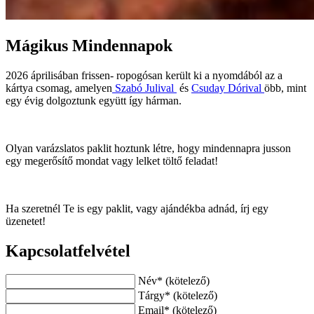
Mágikus Mindennapok
2026 áprilisában frissen- ropogósan került ki a nyomdából az a
kártya csomag, amelyen
⁠Szabó Julival
⁠ és
Csuday Dórival
öbb, mint
egy évig dolgoztunk együtt így hárman.
Olyan varázslatos paklit hoztunk létre, hogy mindennapra jusson
egy megerősítő mondat vagy lelket töltő feladat!
Ha szeretnél Te is egy paklit, vagy ajándékba adnád, írj egy
üzenetet!
Kapcsolatfelvétel
Név
* (kötelező)
Tárgy
* (kötelező)
Email
* (kötelező)