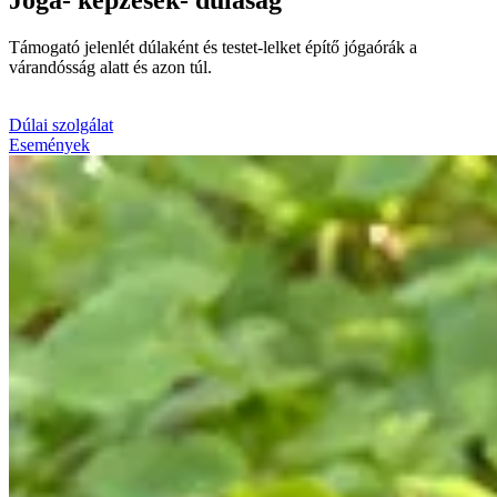
Támogató jelenlét dúlaként és testet-lelket építő jógaórák a
várandósság alatt és azon túl.
Dúlai szolgálat
Események