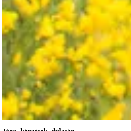
Jóga- képzések- dúlaság